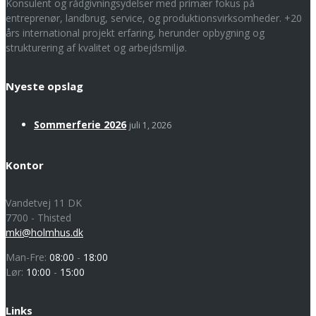
Konsulent og rådgivningsydelser med primær fokus på
entreprenør, landbrug, service, og produktionsvirksomheder. +20
års international projekt erfaring, herunder opbygning og
strukturering af kvalitet og arbejdsmiljø.
Nyeste opslag
Sommerferie 2026
juli 1, 2026
Kontor
Vandetvej 11 DK
7700 - Thisted
mki@holmhus.dk
Man-Fre:
08:00
-
18:00
Lør:
10:00
-
15:00
Links